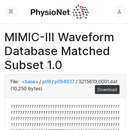
Menu
L
o
g
MIMIC-III Waveform
i
n
Database Matched
Subset 1.0
File:
<base>
/
p09
/
p094937
/
3215610_0001.dat
(10,250 bytes)
Download
????????????????????????????????????????????????????????????????????????????????????????????????????????????????????????????????????????????????????????????????????????????????????????????????????????????????????????????????????????????????????????????????????????????????????????????????????????????????????????????????????????????????????????????????????????????????????????????????????????????????????????????????????????????????????????????????????????????????????????????????????????????????????????????????????????????????????????????????????????????????????????????????????????????????????????????????????????????????????????????????????????????????????????????????????????????????????????????????????????????????????????????????????????????????????????????????????????????????????????????????????????????????????????????????????????????????????????????????????????????????????????????????????????????????????????????????????????????????????????????????????????????????????????????????????????????????????????????????????????????????????????????????????????????????????????????????????????????????????????????????????????????????????????????????????????????????????????????????????????????????????????????????????????????????????????????????????????????????????????????????????????????????????????????????????????????????????????????????????????????????????????????????????????????????????????????????????????????????????????????????????????????????????????????????????????????????????????????????????????????????????????????????????????????????????????????????????????????????????????????????????????????????????????????????????????????????????????????????????????????????????????????????????????????????????????????????????????????????????????????????????????????????????????????????????????????????????????????????????????????????????????????????????????????????????????????????????????????????????????????????????????????????????????????????????????????????????????????????????????????????????????????????????????????????????????????????????????????????????????????????????????????????????????????????????????????????????????????????????????????????????????????????????????????????????????????????????????????????????????????????????????????????????????????????????????????????????????????????????????????????????????????????????????????????????????????????????????????????????????????????????????????????????????????????????????????????????????????????????????????????????????????????????????????????????????????????????????????????????????????????????????????????????????????????????????????????????????????????????????????????????????????????????????????????????????????????????????????????????????????????????????????????????????????????????????????????????????????????????????????????????????????????????????????????????????????????????????????????????????????????????????????????????????????????????????????????????????????????????????????????????????????????????????????????????????????????????????????????????????????????????????????????????????????????????????????????????????????????????????????????????????????????????????????????????????????????????????????????????????????????????????????????????????????????????????????????????????????????????????????????????????????????????????????????????????????????????????????????????????????????????????????????????????????????????????????????????????????????????????????????????????????????????????????????????????????????????????????????????????????????????????????????????????????????????????????????????????????????????????????????????????????????????????????????????????????????????????????????????????????????????????????????????????????????????????????????????????????????????????????????????????????????????????????????????????????????????????????????????????????????????????????????????????????????????????????????????????????????????????????????????????????????????????????????????????????????????????????????????????????????????????????????????????????????????????????????????????????????????????????????????????????????????????????????????????????????????????????????????????????????????????????????????????????????????????????????????????????????????????????????????????????????????????????????????????????????????????????????????????????????????????????????????????????????????????????????????????????????????????????????????????????????????????????????????????????????????????????????????????????????????????????????????????????????????????????????????????????????????????????????????????????????????????????????????????????????????????????????????????????????????????????????????????????????????????????????????????????????????????????????????????????????????????????????????????????????????????????????????????????????????????????????????????????????????????????????????????????????????????????????????????????????????????????????????????????????????????????????????????????????????????????????????????????????????????????????????????????????????????????????????????????????????????????????????????????????????????????????????????????????????????????????????????????????????????????????????????????????????????????????????????????????????????????????????????????????????????????????????????????????????????????????????????????????????????????????????????????????????????????????????????????????????????????????????????????????????????????????????????????????????????????????????????????????????????????????????????????????????????????????????????????????????????????????????????????????????????????????????????????????????????????????????????????????????????????????????????????????????????????????????????????????????????????????????????????????????????????????????????????????????????????????????????????????????????????????????????????????????????????????????????????????????????????????????????????????????????????????????????????????????????????????????????????????????????????????????????????????????????????????????????????????????????????????????????????????????????????????????????????????????????????????????????????????????????????????????????????????????????????????????????????????????????????????????????????????????????????????????????????????????????????????????????????????????????????????????????????????????????????????????????????????????????????????????????????????????????????????????????????????????????????????????????????????????????????????????????????????????????????????????????????????????????????????????????????????????????????????????????????????????????????????????????????????????????????????????????????????????????????????????????????????????????????????????????????????????????????????????????????????????????????????????????????????????????????????????????????????????????????????????????????????????????????????????????????????????????????????????????????????????????????????????????????????????????????????????????????????????????????????????????????????????????????????????????????????????????????????????????????????????????????????????????????????????????????????????????????????????????????????????????????????????????????????????????????????????????????????????????????????????????????????????????????????????????????????????????????????????????????????????????????????????????????????????????????????????????????????????????????????????????????????????????????????????????????????????????????????????????????????????????????????????????????????????????????????????????????????????????????????????????????????????????????????????????????????????????????????????????????????????????????????????????????????????????????????????????????????????????????????????????????????????????????????????????????????????????????????????????????????????????????????????????????????????????????????????????????????????????????????????????????????????????????????????????????????????????????????????????????????????????????????????????????????????????????????????????????????????????????????????????????????????????????????????????????????????????????????????????????????????????????????????????????????????????????????????????????????????????????????????????????????????????????????????????????????????????????????????????????????????????????????????????????????????????????????????????????????????????????????????????????????????????????????????????????????????????????????????????????????????????????????????????????????????????????????????????????????????????????????????????????????????????????????????????????????????????????????????????????????????????????????????????????????????????????????????????????????????????????????????????????????????????????????????????????????????????????????????????????????????????????????????????????????????????????????????????????????????????????????????????????????????????????????????????????????????????????????????????????????????????????????????????????????????????????????????????????????????????????????????????????????????????????????????????????????????????????????????????????????????????????????????????????????????????????????????????????????????????????????????????????????????????????????????????????????????????????????????????????????????????????????????????????????????????????????????????????????????????????????????????????????????????????????????????????????????????????????????????????????????????????????????????????????????????????????????????????????????????????????????????????????????????????????????????????????????????????????????????????????????????????????????????????????????????????????????????????????????????????????????????????????????????????????????????????????????????????????????????????????????????????????????????????????????????????????????????????????????????????????????????????????????????????????????????????????????????????????????????????????????????????????????????????????????????????????????????????????????????????????????????????????????????????????????????????????????????????????????????????????