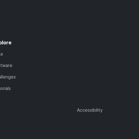
plore
ta
ftware
llenges
orials
Accessibility