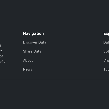
Navigation
Ex
Discover Data
Da
l
rt
Share Data
So
of
About
Cha
7545
News
Tut