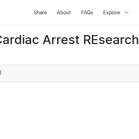
Share
About
FAQs
Explore
 Cardiac Arrest REsear
)